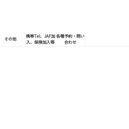
携帯Tel、JAF加
各種予約・問い
その他
入、保険加入等
合わせ