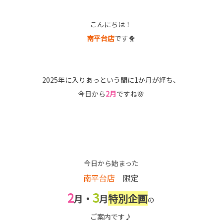
こんにちは！
南平台店
です🐥
2025年に入りあっという間に1か月が経ち、
今日から
2月
ですね🌸
今日から始まった
南平台店
限定
2
3
・
特別企画
月
月
の
ご案内です♪