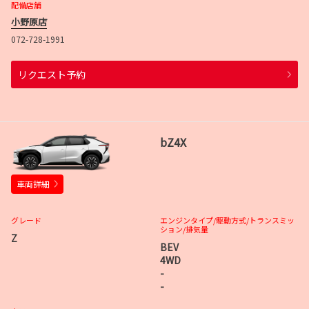
配備店舗
小野原店
072-728-1991
リクエスト予約
bZ4X
車両詳細
グレード
エンジンタイプ
/駆動方式/
トランスミッ
ション
/排気量
Z
BEV
4WD
-
-