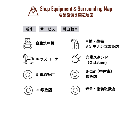
新車
サービス
軽自動車
車検・整備
自動洗車機
メンテナンス取扱店
充電スタンド
キッズコーナー
（G-station)﻿
U-Car（中古車）
新車取扱店
﻿取扱店　
鈑金・塗装取扱店
au取扱店