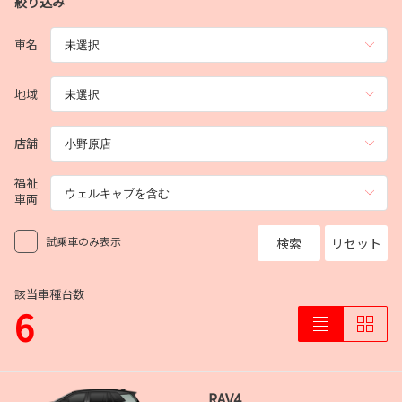
絞り込み
車名
地域
店舗
福祉
車両
試乗車のみ表示
検索
リセット
該当車種台数
6
RAV4