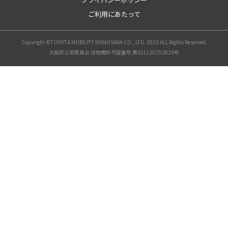
定期点検
ご利用にあたって
オリジナルアクセサリー
おすすめ商品・情報
レクサス点検整備料金
Copyright ©TOYOTA MOBILITY SHINOSAKA CO., LTD. 2023 ALL Rights Reserved.
大阪府公安委員会 古物商許可証番号 第621150703826号
中古車情報（U-Car）
中古車検索
トヨタ認定中古車とは？
T-UP（ご愛車の買取）
トヨタモビリティ新大阪の中古車なら
インフォメーション
クラブ新大阪ポイント制度
らくらくシステム
トヨタ新大阪24時間サポート
安心サポート
携帯電話、ＪＡＦ加入、保険加入等
携帯・スマホを購入したい
JAFの会員になりたい
お得なカードをつくる