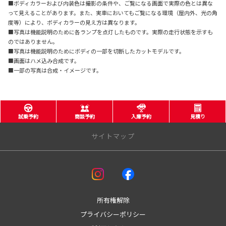
■ボディカラーおよび内装色は撮影の条件や、ご覧になる画面で実際の色とは異な
って見えることがあります。また、実車においてもご覧になる環境（屋内外、光の角
度等）により、ボディカラーの見え方は異なります。
■写真は機能説明のために各ランプを点灯したものです。実際の走行状態を示すも
のではありません。
■写真は機能説明のためにボディの一部を切断したカットモデルです。
■画面はハメ込み合成です。
■一部の写真は合成・イメージです。
試乗予約
商談予約
入庫予約
見積り
サイトマップ
アフターサービス
車検
板金
所有権解除
メンテナンスサイクル
プライバシーポリシー
定期点検