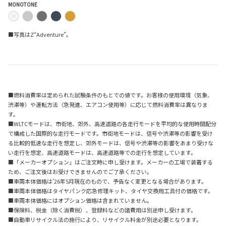
MONOTONE
■写真はZ“Adventure”。
■燃料消費率は定められた試験条件のもとでの値です。お客様の使用環境（気象、
渋滞等）や運転方法（急発進、エアコン使用等）に応じて燃料消費率は異なりま
す。
■WLTCモードは、市街地、郊外、高速道路の各走行モードを平均的な使用時間配分
で構成した国際的な走行モードです。市街地モードは、信号や渋滞等の影響を受け
る比較的低速な走行を想定し、郊外モードは、信号や渋滞等の影響をあまり受けな
い走行を想定、高速道路モードは、高速道路等での走行を想定しています。
■「メーカーオプション」はご注文時に申し受けます。メーカーの工場で装着する
ため、ご注文後はお受けできませんのでご了承ください。
■車両本体価格は'26年5月現在のもので、予告なく変更となる場合があります。
■車両本体価格はタイヤパンク応急修理キット、タイヤ交換用工具付の価格です。
■車両本体価格にはオプション価格は含まれていません。
■保険料、税金（除く消費税）、登録料などの諸費用は別途申し受けます。
■自動車リサイクル法の施行により、リサイクル料金が別途必要となります。