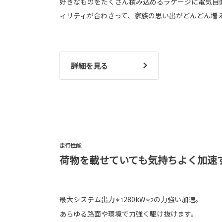
好きなものをたくさん積み込めるラゲージに電気自動
ィリティが合わさって、家族の思い出がどんどん増
詳細を見る
走行性能
荷物を載せていても気持ちよく加速
最大システム出力
280kW
の力強い加速。
＊1
＊2
あらゆる路面や環境で力強く駆け抜けます。