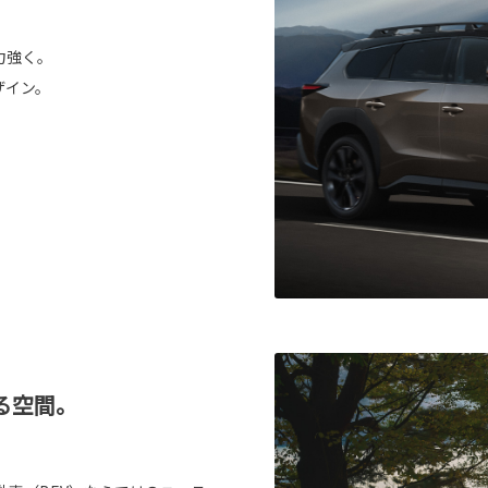
力強く。
ザイン。
る空間。