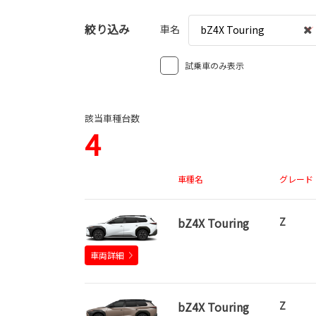
絞り込み
車名
bZ4X Touring
試乗車のみ表示
該当車種台数
4
車種名
グレード
bZ4X Touring
Z
車両詳細
bZ4X Touring
Z