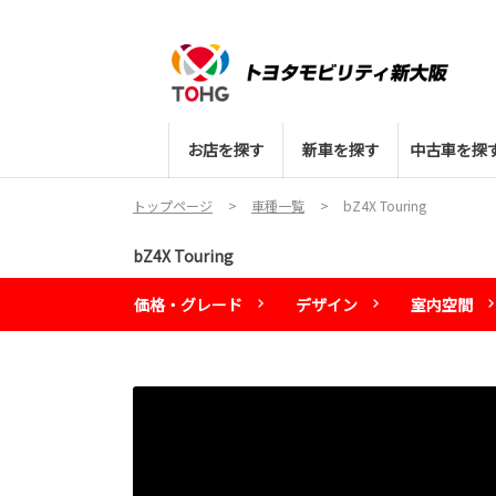
お店を探す
新車を探す
中古車を探
トップページ
車種一覧
bZ4X Touring
bZ4X Touring
価格・グレード
デザイン
室内空間