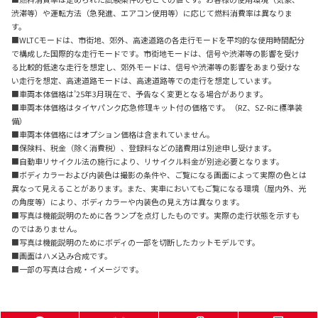
渋滞等）や運転方法（急発進、エアコン使用等）に応じて燃料消費率は異なりま
す。
■WLTCモードは、市街地、郊外、高速道路の各走行モードを平均的な使用時間配分
で構成した国際的な走行モードです。市街地モードは、信号や渋滞等の影響を受け
る比較的低速な走行を想定し、郊外モードは、信号や渋滞等の影響をあまり受けな
い走行を想定、高速道路モードは、高速道路等での走行を想定しています。
■車両本体価格は’25年3月現在で、予告なく変更となる場合があります。
■車両本体価格はタイヤパンク応急修理キット付の価格です。（RZ、SZ-Rに標準装
備）
■車両本体価格にはオプション価格は含まれていません。
■保険料、税金（除く消費税）、登録料などの諸費用は別途申し受けます。
■自動車リサイクル法の施行により、リサイクル料金が別途必要となります。
■ボディカラーおよび内装色は撮影の条件や、ご覧になる画面によって実際の色とは
異なって見えることがあります。また、実車においてもご覧になる環境（屋内外、光
の角度等）により、ボディカラーや内装色の見え方は異なります。
■写真は機能説明のために各ランプを点灯したものです。実際の走行状態を示すも
のではありません。
■写真は機能説明のためにボディの一部を切断したカットモデルです。
■画面はハメ込み合成です。
■一部の写真は合成・イメージです。