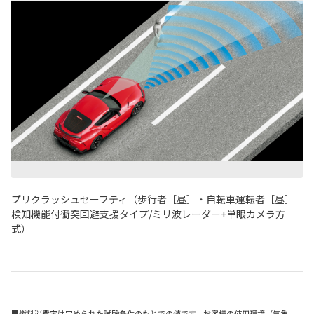
プリクラッシュセーフティ（歩行者［昼］・自転車運転者［昼］
検知機能付衝突回避支援タイプ/ミリ波レーダー+単眼カメラ方
式）
■燃料消費率は定められた試験条件のもとでの値です。お客様の使用環境（気象、