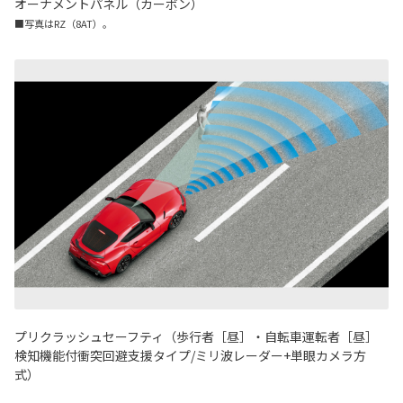
オーナメントパネル（カーボン）
■写真はRZ（8AT）。
プリクラッシュセーフティ（歩行者［昼］・自転車運転者［昼］
検知機能付衝突回避支援タイプ/ミリ波レーダー+単眼カメラ方
式）