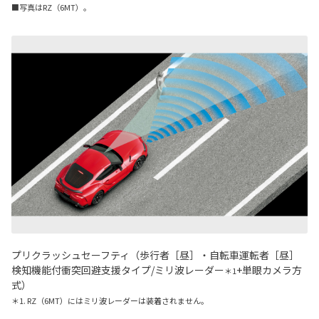
■写真はRZ（6MT）。
プリクラッシュセーフティ（歩行者［昼］・自転車運転者［昼］
検知機能付衝突回避支援タイプ
/
ミリ波レーダー
+
単眼カメラ方
＊1
式）
＊1. RZ（6MT）にはミリ波レーダーは装着されません。