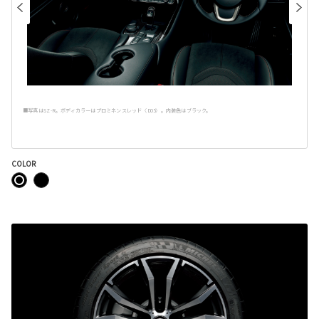
■写真はSZ-R。ボディカラーはプロミネンスレッド〈D05〉。内装色はブラック。
COLOR