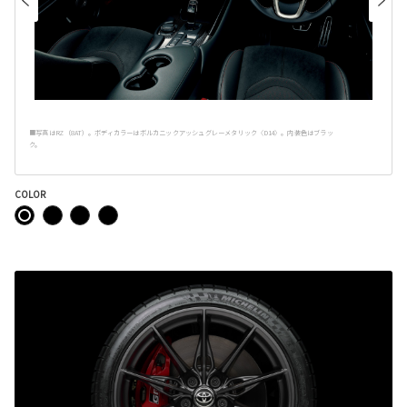
■写真はRZ（8AT）。ボディカラーはボルカニックアッシュグレーメタリック〈D14〉。内装色はブラッ
ク。
COLOR