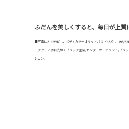
ふだんを美しくすると、毎日が上質
■写真はZ（2WD）。ボディカラーはマッドバス〈4Z2〉。195/55
ーククリア切削光輝＋ブラック塗装/センターオーナメント/ブラ
ション。