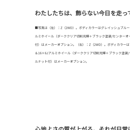
わたしたちは、飾らない今日を走っ
■写真は（左）：Z（2WD）。ボディカラーはグレイッシュブルー〈8W2
ルミホイール（ダーククリア切削光輝＋ブラック塗装/センターオ
付）はメーカーオプション。（右）：Z（2WD）。ボディカラーはマッド
＆16×6Jアルミホイール（ダーククリア切削光輝＋ブラック塗装
ルナット付）はメーカーオプション。
心地よさの質が上がる。それが日常