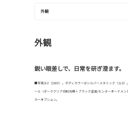
外観
外観
鋭い眼差しで、日常を研ぎ澄ます。
■写真はZ（2WD）。ボディカラーはシルバーメタリック〈1L0〉。19
ール（ダーククリア切削光輝＋ブラック塗装/センターオーナメン
カーオプション。