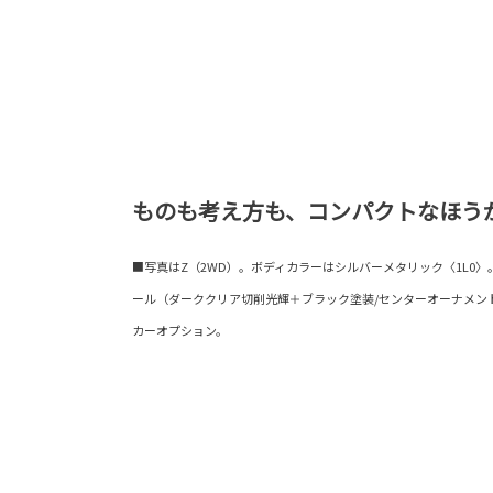
ものも考え方も、コンパクトなほう
■写真はZ（2WD）。ボディカラーはシルバーメタリック〈1L0〉。19
ール（ダーククリア切削光輝＋ブラック塗装/センターオーナメン
カーオプション。