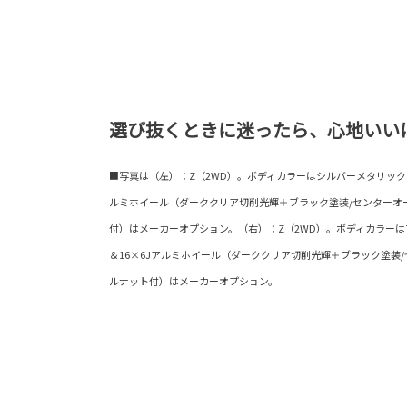
選び抜くときに迷ったら、心地いい
■写真は（左）：Z（2WD）。ボディカラーはシルバーメタリック〈1L0
ルミホイール（ダーククリア切削光輝＋ブラック塗装/センターオ
付）はメーカーオプション。（右）：Z（2WD）。ボディカラーはマッド
＆16×6Jアルミホイール（ダーククリア切削光輝＋ブラック塗装
ルナット付）はメーカーオプション。