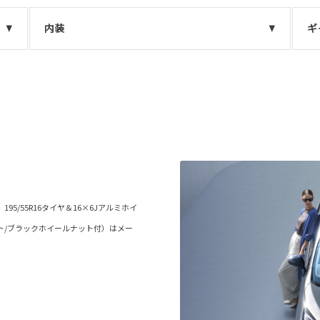
内装
ギ
5/55R16タイヤ＆16×6Jアルミホイ
ト/ブラックホイールナット付）はメー