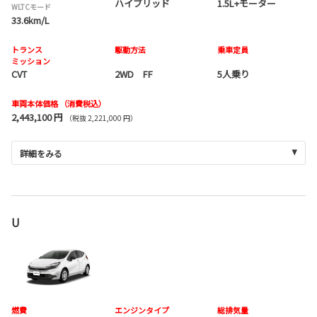
ハイブリッド
1.5L+モーター
WLTCモード
33.6km/L
トランス
駆動方法
乗車定員
ミッション
CVT
2WD FF
5人乗り
車両本体価格
（消費税込）
2,443,100 円
（税抜 2,221,000 円）
詳細をみる
U
燃費
エンジンタイプ
総排気量