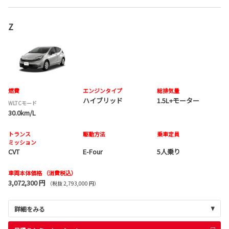
Z
燃費
エンジンタイプ
総排気量
ハイブリッド
1.5L+モーター
WLTCモード
30.0km/L
トランス
駆動方法
乗車定員
ミッション
CVT
E-Four
5人乗り
車両本体価格
（消費税込）
3,072,300 円
（税抜 2,793,000 円）
詳細をみる