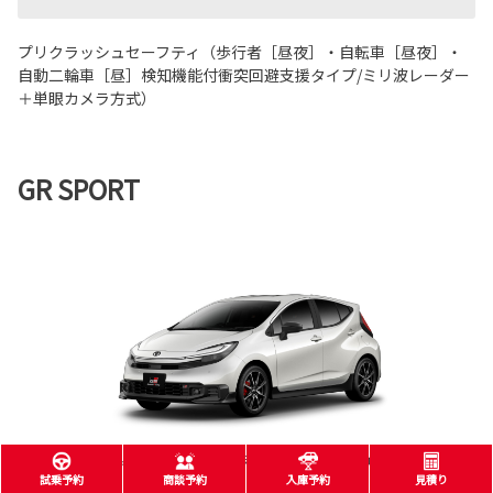
プリクラッシュセーフティ（歩行者［昼夜］・自転車［昼夜］・
自動二輪車［昼］検知機能付衝突回避支援タイプ/ミリ波レーダー
＋単眼カメラ方式）
GR SPORT
■写真はGR SPORT。ボディカラーのプラチナホワイトパールマイカ〈089〉はメー
カーオプション。
試乗予約
商談予約
入庫予約
見積り