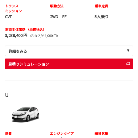
トランス
駆動方法
乗車定員
ミッション
CVT
2WD FF
5人乗り
車両本体価格
（消費税込）
3,238,400 円
（税抜 2,944,000 円）
詳細をみる
見積りシミュレーション
U
燃費
エンジンタイプ
総排気量