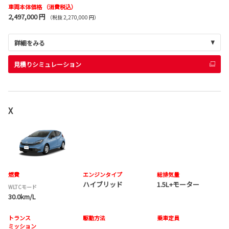
車両本体価格
（消費税込）
2,497,000 円
（税抜 2,270,000 円）
詳細をみる
見積りシミュレーション
X
燃費
エンジンタイプ
総排気量
ハイブリッド
1.5L+モーター
WLTCモード
30.0km/L
トランス
駆動方法
乗車定員
ミッション