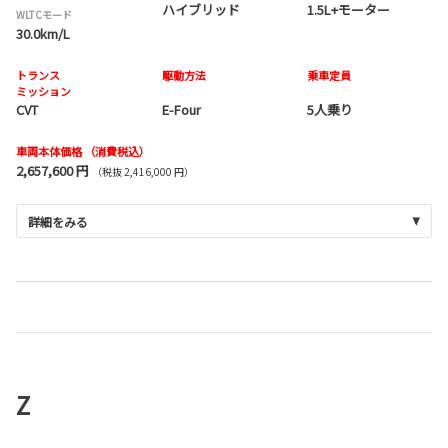
ハイブリッド
1.5L+モーター
WLTCモード
30.0km/L
トランス
駆動方法
乗車定員
ミッション
CVT
E-Four
5人乗り
車両本体価格
（消費税込）
2,657,600 円
（税抜 2,416,000 円）
詳細をみる
Z