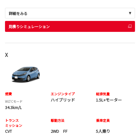
詳細をみる
見積りシミュレーション
X
燃費
エンジンタイプ
総排気量
ハイブリッド
1.5L+モーター
WLTCモード
34.3km/L
トランス
駆動方法
乗車定員
ミッション
CVT
2WD FF
5人乗り