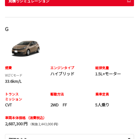
見積りシミュレーション
G
燃費
エンジンタイプ
総排気量
ハイブリッド
1.5L+モーター
WLTCモード
33.6km/L
トランス
駆動方法
乗車定員
ミッション
CVT
2WD FF
5人乗り
車両本体価格
（消費税込）
2,687,300 円
（税抜 2,443,000 円）