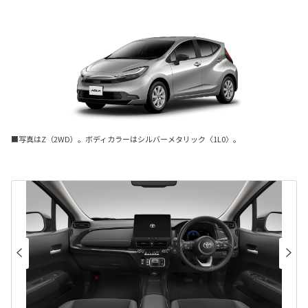
■写真はZ（2WD）。ボディカラーはシルバーメタリック〈1L0〉。