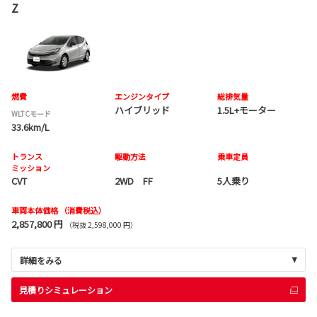
Z
燃費
エンジンタイプ
総排気量
ハイブリッド
1.5L+モーター
WLTCモード
33.6km/L
トランス
駆動方法
乗車定員
ミッション
CVT
2WD FF
5人乗り
車両本体価格
（消費税込）
2,857,800 円
（税抜 2,598,000 円）
詳細をみる
見積りシミュレーション