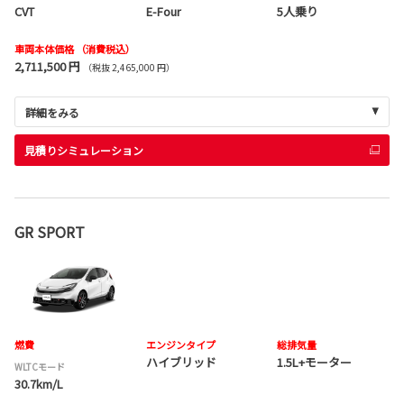
CVT
E-Four
5人乗り
車両本体価格
（消費税込）
2,711,500 円
（税抜 2,465,000 円）
詳細をみる
見積りシミュレーション
GR SPORT
燃費
エンジンタイプ
総排気量
ハイブリッド
1.5L+モーター
WLTCモード
30.7km/L